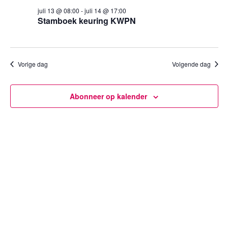
13
een
weergev
juli 13 @ 08:00
-
juli 14 @ 17:00
datum.
juli
Stamboek keuring KWPN
navigatie
2026
Vorige dag
Volgende dag
Abonneer op kalender