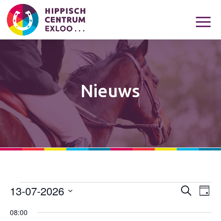
Nieuws
13-07-2026
Evenementen
Eveneme
Eve
Zoeken
Dag
wee
Zoeken
in
Selecteer
navi
08:00
en