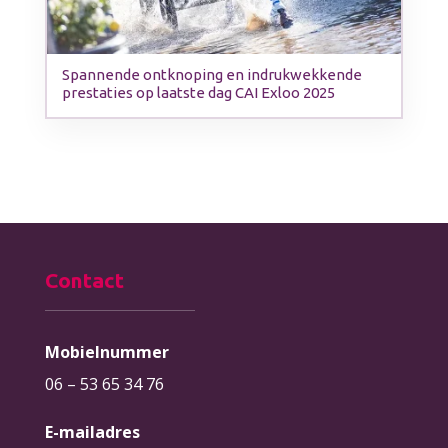
Spannende ontknoping en indrukwekkende
prestaties op laatste dag CAI Exloo 2025
Contact
Mobielnummer
06 – 53 65 34 76
E-mailadres