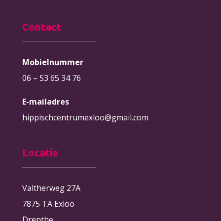
Contact
Mobielnummer
06 – 53 65 34 76
E-mailadres
hippischcentrumexloo@gmail.com
Locatie
Valtherweg 27A
7875 TA Exloo
Drenthe