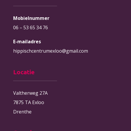
Mobielnummer
06 – 53 65 34 76
E-mailadres
hippischcentrumexloo@gmail.com
Locatie
Valtherweg 27A
7875 TA Exloo
Drenthe