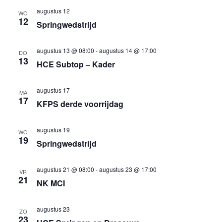
een
weergev
augustus 12
WO
datum.
12
navigatie
Springwedstrijd
augustus 13 @ 08:00
-
augustus 14 @ 17:00
DO
13
HCE Subtop – Kader
augustus 17
MA
17
KFPS derde voorrijdag
augustus 19
WO
19
Springwedstrijd
augustus 21 @ 08:00
-
augustus 23 @ 17:00
VR
21
NK MCI
augustus 23
ZO
23