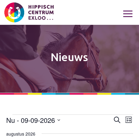
Nieuws
Nu
 - 
09-09-2026
Evenementen
Eveneme
Eve
Zoeken
Lijst
wee
Zoeken
Selecteer
navi
augustus 2026
en