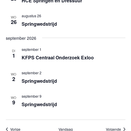
HCE Springen en Dressuur
augustus 26
WO
26
Springwedstrijd
september 2026
september 1
DI
1
KFPS Centraal Onderzoek Exloo
september 2
WO
2
Springwedstrijd
september 9
WO
9
Springwedstrijd
Evenementen
Evene
Vorige
Vandaag
Volgende