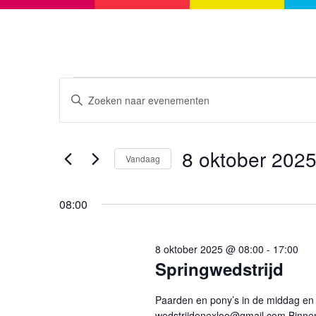
Evenementen
Evenementen
Vul
Zoeken
in
een
en
8
keyword
8 oktober 202
weergeven
Vandaag
oktober
in.
navigatie
Selecteer
Zoek
2025
08:00
een
voor
datum.
Evenementen
8 oktober 2025 @ 08:00
-
17:00
met
Springwedstrijd
keyword.
Paarden en pony’s in de middag en a
wedstrijdenexloo@gmail.com Binnen