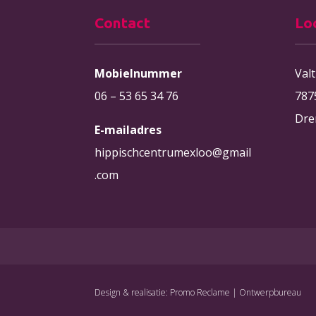
Contact
Lo
Mobielnummer
Val
06 – 53 65 34 76
787
Dre
E-mailadres
hippischcentrumexloo@gmail
.com
Design & realisatie: Promo Reclame | Ontwerpbureau