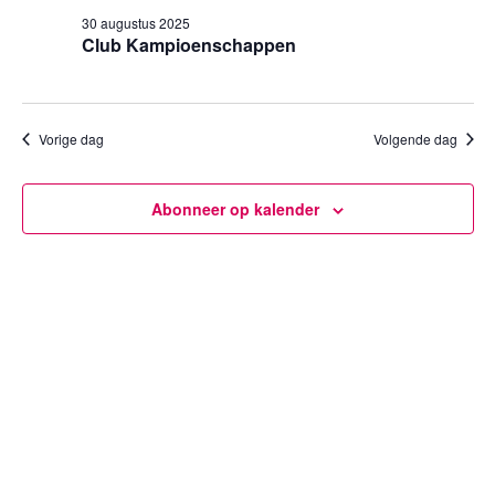
30
een
weergev
30 augustus 2025
datum.
augustus
Club Kampioenschappen
navigatie
2025
Vorige dag
Volgende dag
Abonneer op kalender