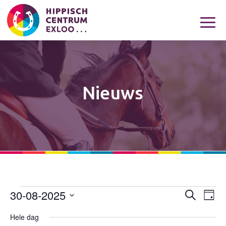
Nieuws
30-08-2025
Evenementen
Eveneme
Eve
Zoeken
Dag
wee
Zoeken
in
Selecteer
navi
Hele dag
en