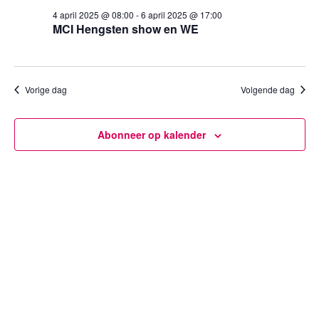
6
een
weergev
4 april 2025 @ 08:00
-
6 april 2025 @ 17:00
datum.
april
MCI Hengsten show en WE
navigatie
2025
Vorige dag
Volgende dag
Abonneer op kalender