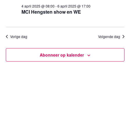
4
een
weergev
4 april 2025 @ 08:00
-
6 april 2025 @ 17:00
datum.
april
MCI Hengsten show en WE
navigatie
2025
Vorige dag
Volgende dag
Abonneer op kalender