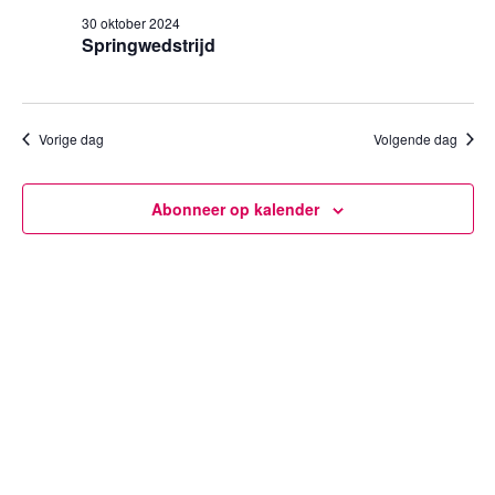
30
een
weergev
30 oktober 2024
datum.
oktober
Springwedstrijd
navigatie
2024
Vorige dag
Volgende dag
Abonneer op kalender