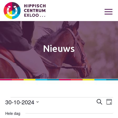
Nieuws
30-10-2024
Evenementen
Eveneme
Eve
Zoeken
Dag
wee
Zoeken
in
Selecteer
navi
Hele dag
en