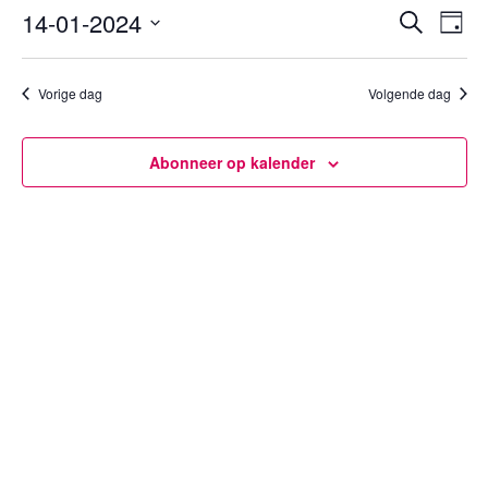
14
14-01-2024
Eveneme
Eve
Zoeken
Dag
januari
wee
Zoeken
Selecteer
navi
2024
en
een
Vorige dag
Volgende dag
weergev
datum.
navigatie
Abonneer op kalender