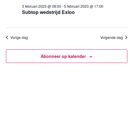
5
een
weergev
3 februari 2023 @ 08:00
-
5 februari 2023 @ 17:00
datum.
februari
Subtop wedstrijd Exloo
navigatie
2023
Vorige dag
Volgende dag
Abonneer op kalender