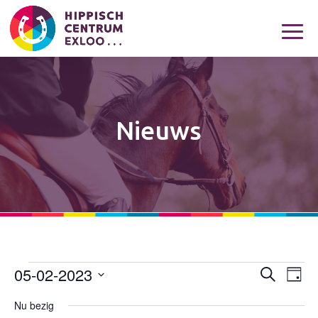
Nieuws
05-02-2023
Evenementen
Eveneme
Eve
Zoeken
Dag
wee
Zoeken
in
Selecteer
navi
Nu bezig
en