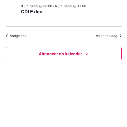
3
een
weergev
3 juni 2022 @ 08:00
-
6 juni 2022 @ 17:00
datum.
juni
CDI Exloo
navigatie
2022
Vorige dag
Volgende dag
Abonneer op kalender