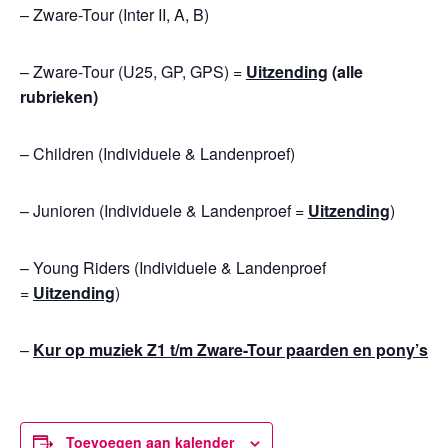
– Zware-Tour (Inter II, A, B)
– Zware-Tour (U25, GP, GPS) =
Uitzending
(alle
rubrieken)
– Children (Individuele & Landenproef)
– Junioren (Individuele & Landenproef =
Uitzending
)
– Young Riders (Individuele & Landenproef
=
Uitzending
)
–
Kur op muziek Z1 t/m Zware-Tour paarden en pony’s
Toevoegen aan kalender