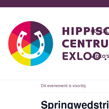
CDI EX
VIDEO’
« Alle Evenementen
Dit evenement is voorbij.
Springwedstri