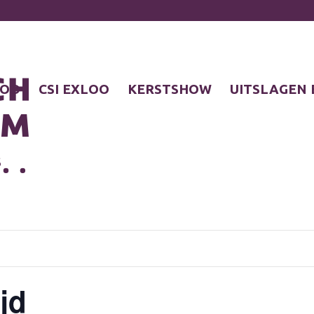
LOO
CSI EXLOO
KERSTSHOW
UITSLAGEN 
S
jd