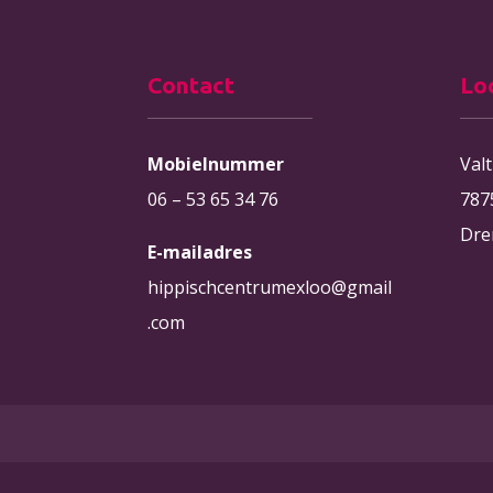
Contact
Lo
Mobielnummer
Val
06 – 53 65 34 76
787
Dre
E-mailadres
hippischcentrumexloo@gmail
.com