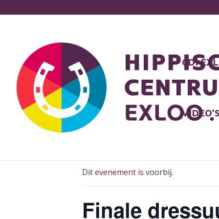
CDI EX
VIDEO’
« Alle Evenementen
Dit evenement is voorbij.
Finale dress