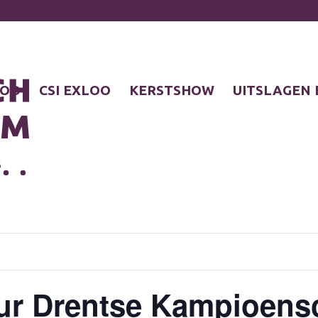
LOO
CSI EXLOO
KERSTSHOW
UITSLAGEN 
S
uur Drentse Kampioen