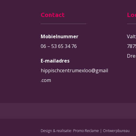
Contact
Lo
Mobielnummer
Val
06 – 53 65 34 76
787
Dre
E-mailadres
hippischcentrumexloo@gmail
.com
Design & realisatie: Promo Reclame | Ontwerpbureau