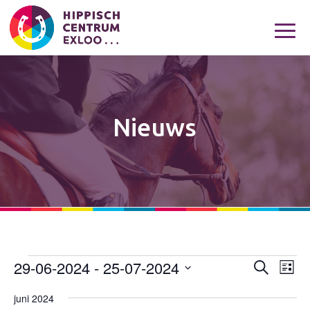
Nieuws
29-06-2024
 - 
25-07-2024
Evenementen
Eveneme
Eve
Zoeken
Lijst
wee
Zoeken
Selecteer
navi
juni 2024
en