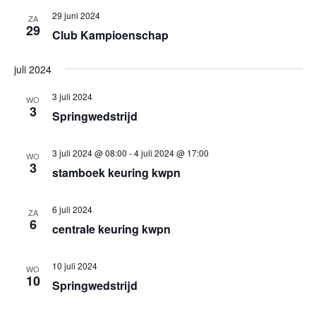
een
weergev
29 juni 2024
ZA
datum.
29
navigatie
Club Kampioenschap
juli 2024
3 juli 2024
WO
3
Springwedstrijd
3 juli 2024 @ 08:00
-
4 juli 2024 @ 17:00
WO
3
stamboek keuring kwpn
6 juli 2024
ZA
6
centrale keuring kwpn
10 juli 2024
WO
10
Springwedstrijd