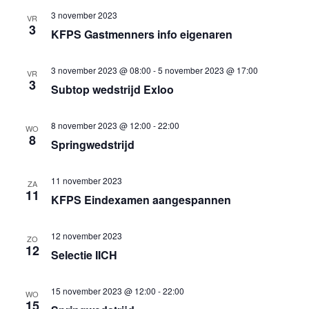
een
weergev
3 november 2023
VR
datum.
3
navigatie
KFPS Gastmenners info eigenaren
3 november 2023 @ 08:00
-
5 november 2023 @ 17:00
VR
3
Subtop wedstrijd Exloo
8 november 2023 @ 12:00
-
22:00
WO
8
Springwedstrijd
11 november 2023
ZA
11
KFPS Eindexamen aangespannen
12 november 2023
ZO
12
Selectie IICH
15 november 2023 @ 12:00
-
22:00
WO
15