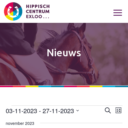
Nieuws
03-11-2023
 - 
27-11-2023
Evenementen
Eveneme
Eve
Zoeken
Lijst
wee
Zoeken
Selecteer
navi
november 2023
en